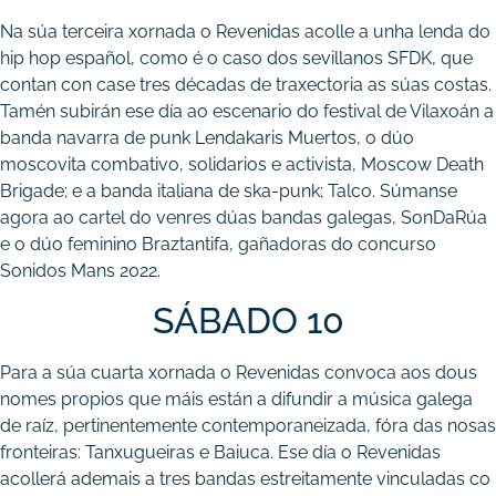
Na súa terceira xornada o Revenidas acolle a unha lenda do
hip hop español, como é o caso dos sevillanos SFDK, que
contan con case tres décadas de traxectoria as súas costas.
Tamén subirán ese día ao escenario do festival de Vilaxoán a
banda navarra de punk Lendakaris Muertos, o dúo
moscovita combativo, solidarios e activista, Moscow Death
Brigade; e a banda italiana de ska-punk; Talco. Súmanse
agora ao cartel do venres dúas bandas galegas, SonDaRúa
e o dúo feminino Braztantifa, gañadoras do concurso
Sonidos Mans 2022.
SÁBADO 10
Para a súa cuarta xornada o Revenidas convoca aos dous
nomes propios que máis están a difundir a música galega
de raíz, pertinentemente contemporaneizada, fóra das nosas
fronteiras: Tanxugueiras e Baiuca. Ese día o Revenidas
acollerá ademais a tres bandas estreitamente vinculadas co