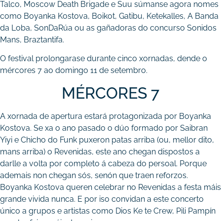
Talco, Moscow Death Brigade e Suu súmanse agora nomes
como Boyanka Kostova, Boikot, Gatibu, Ketekalles, A Banda
da Loba, SonDaRúa ou as gañadoras do concurso Sonidos
Mans, Braztantifa.
O festival prolongarase durante cinco xornadas, dende o
mércores 7 ao domingo 11 de setembro.
MÉRCORES 7
A xornada de apertura estará protagonizada por Boyanka
Kostova. Se xa o ano pasado o dúo formado por Saibran
Yiyi e Chicho do Funk puxeron patas arriba (ou, mellor dito,
mans arriba) o Revenidas, este ano chegan dispostos a
darlle a volta por completo á cabeza do persoal. Porque
ademais non chegan sós, senón que traen reforzos.
Boyanka Kostova queren celebrar no Revenidas a festa máis
grande vivida nunca. E por iso convidan a este concerto
único a grupos e artistas como Dios Ke te Crew, Pili Pampín