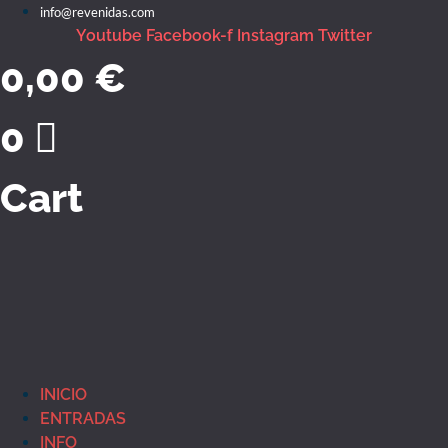
Ir
info@revenidas.com
o
Youtube
Facebook-f
Instagram
Twitter
contido
0,00
€
0
Cart
INICIO
ENTRADAS
INFO