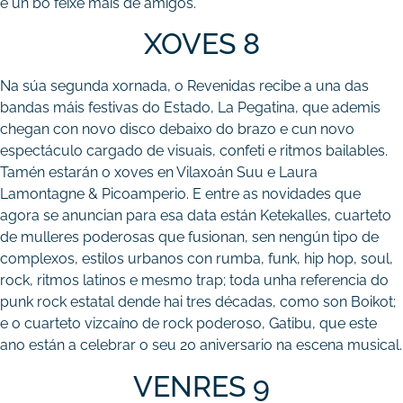
e un bo feixe máis de amigos.
XOVES 8
Na súa segunda xornada, o Revenidas recibe a una das
bandas máis festivas do Estado, La Pegatina, que ademis
chegan con novo disco debaixo do brazo e cun novo
espectáculo cargado de visuais, confeti e ritmos bailables.
Tamén estarán o xoves en Vilaxoán Suu e Laura
Lamontagne & Picoamperio. E entre as novidades que
agora se anuncian para esa data están Ketekalles, cuarteto
de mulleres poderosas que fusionan, sen nengún tipo de
complexos, estilos urbanos con rumba, funk, hip hop, soul,
rock, ritmos latinos e mesmo trap; toda unha referencia do
punk rock estatal dende hai tres décadas, como son Boikot;
e o cuarteto vizcaíno de rock poderoso, Gatibu, que este
ano están a celebrar o seu 20 aniversario na escena musical.
VENRES 9