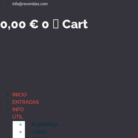
Ir
info@revenidas.com
o
contido
0,00
€
0
Cart
INICIO
ENTRADAS
INFO
ÚTIL
ACAMPADA
COMO