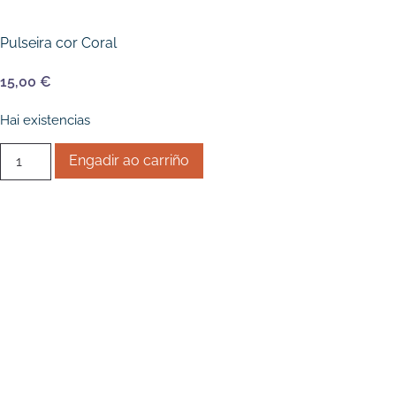
Pulseira cor Coral
15,00
€
Hai existencias
Pendentes
Engadir ao carriño
cor
Turquesa
cantidade