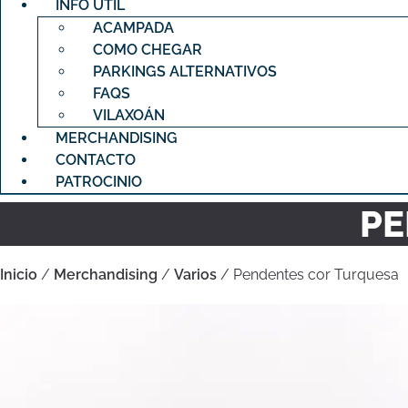
INFO ÚTIL
ACAMPADA
COMO CHEGAR
PARKINGS ALTERNATIVOS
FAQS
VILAXOÁN
MERCHANDISING
CONTACTO
PATROCINIO
PE
Inicio
/
Merchandising
/
Varios
/ Pendentes cor Turquesa