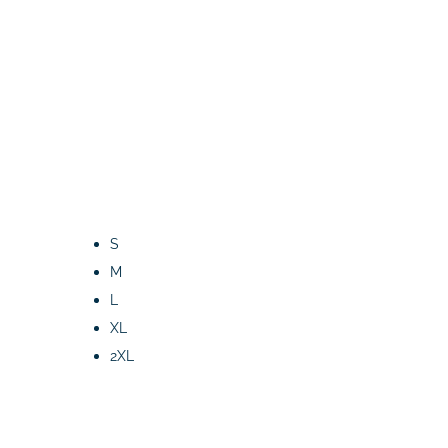
S
M
L
XL
2XL