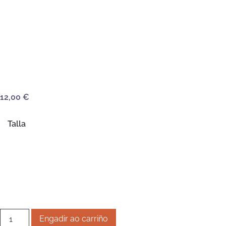
12,00
€
Talla
Camisola
Engadir ao carriño
fox