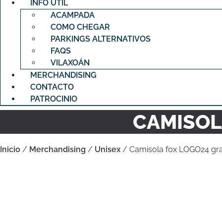
INFO ÚTIL
ACAMPADA
COMO CHEGAR
PARKINGS ALTERNATIVOS
FAQS
VILAXOÁN
MERCHANDISING
CONTACTO
PATROCINIO
CAMISOL
Inicio
/
Merchandising
/
Unisex
/ Camisola fox LOGO24 gra