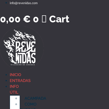
Ir
info@revenidas.com
o
contido
0,00
€
0
Cart
INICIO
ENTRADAS
INFO
ÚTIL
ACAMPADA
COMO