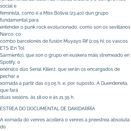
social e
feminista, como é a Miss Bolivia (23.40); dun grupo
fundamental para
entender o punk rock evolucionado, como son os sevillanos
Narco; co
combo barcelonés de fusión Muyayo Rif (2.05 h); os vascos
ETS (En Tol
Sarmiento), que son o grupo en euskera máis stremeado en
Spotify; o
enérxico dúo Serial Killerz, que serán os encargados de
pechar a
xornada a partir das 03.05 h, e, por suposto, A Duendeneta,
que fará
dúas sesións, ás 18.00 e ás 21.35 h.
ESTREA DO DOCUMENTAL DE DAKIDARRÍA
A xornada do venres acollerá o venres a preestrea absoluta
do