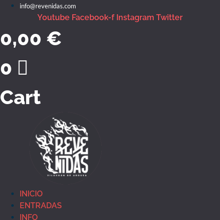
Ir
info@revenidas.com
o
Youtube
Facebook-f
Instagram
Twitter
contido
0,00
€
0
Cart
INICIO
ENTRADAS
INFO