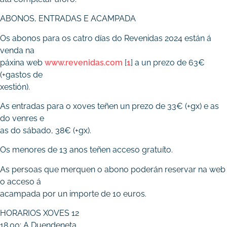
ABONOS, ENTRADAS E ACAMPADA
Os abonos para os catro días do Revenidas 2024 están á
venda na
páxina web
www.revenidas.com
[
1
] a un prezo de 63€
(+gastos de
xestión).
As entradas para o xoves teñen un prezo de 33€ (+gx) e as
do venres e
as do sábado, 38€ (+gx).
Os menores de 13 anos teñen acceso gratuíto.
As persoas que merquen o abono poderán reservar na web
o acceso á
acampada por un importe de 10 euros.
HORARIOS XOVES 12
18.00: A Duendeneta